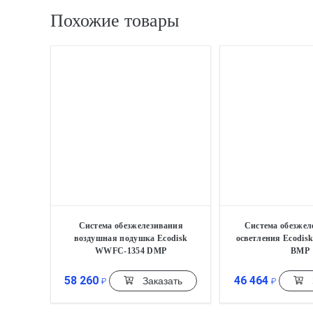
Похожие товары
Система обезжелезивания
Система обезжел
воздушная подушка Ecodisk
осветления Ecodi
WWFC-1354 DMP
BMP
58 260
46 464
Заказать
₽
₽