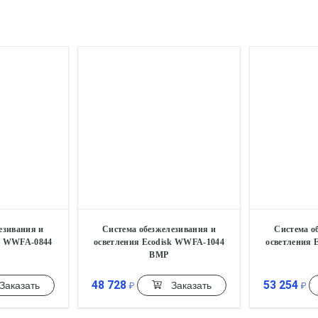
езивания и
Система обезжелезивания и
Система о
sk WWFA-0844
осветления Ecodisk WWFA-1044
осветления 
BMP
48 728
53 254
Заказать
Заказать
₽
₽