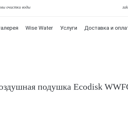
емы очистки воды
za
галерея
Wise Water
Услуги
Доставка и опла
воздушная подушка Ecodisk WWF